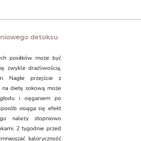
dniowego detoksu
ych posiłków może być
ię zwykle drażliwością,
m. Nagłe przejście z
 na dietę sokową może
 głodu i sięganiem po
sposób osiąga się efekt
ego należy stopniowo
kami. 2 tygodnie przed
zmniejszać kaloryczność