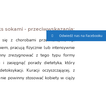
s sokami - przeciwwskazania:
Odwiedź nas na Facebooku
 się z chorobami przewlekłymi, np.
iem, pracują fizycznie lub intensywnie
inny zrezygnować z tego typu formy
 i zasięgnąć porady dietetyka, który
oksykacji. Kuracji oczyszczającej, z
nie powinny stosować kobiety w ciąży