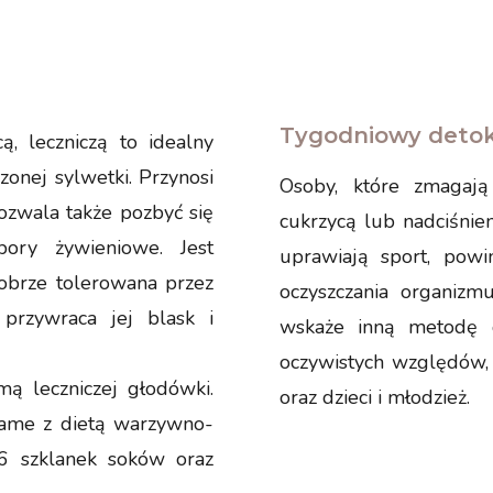
Tygodniowy detok
cą, leczniczą to idealny
zonej sylwetki. Przynosi
Osoby, które zmagają
pozwala także pozbyć się
cukrzycą lub nadciśnien
bory żywieniowe. Jest
uprawiają sport, pow
dobrze tolerowana przez
oczyszczania organizmu
 przywraca jej blask i
wskaże inną metodę det
oczywistych względów, 
mą leczniczej głodówki.
oraz dzieci i młodzież.
same z dietą warzywno-
6 szklanek soków oraz