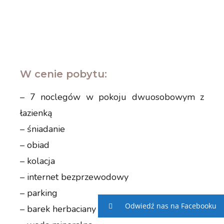
W cenie pobytu:
– 7 noclegów w pokoju dwuosobowym z
łazienką
– śniadanie
– obiad
– kolacja
– internet bezprzewodowy
– parking
Odwiedź nas na Facebooku
– barek herbaciany